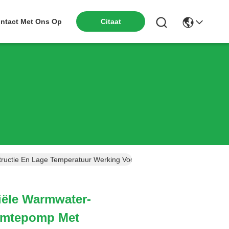
ntact Met Ons Op
Citaat
ctie En Lage Temperatuur Werking Voor Scholen En Hotels
ële Warmwater-
rmtepomp Met