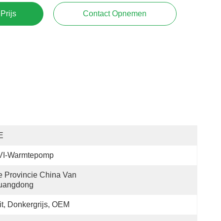
Prijs
Contact Opnemen
E
VI-Warmtepomp
 Provincie China Van 
uangdong
t, Donkergrijs, OEM