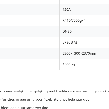
130A
R410/7500g×4
DN80
≤78dB(A)
2300×1300×2370mm
1500 kg
ruik aanzienlijk in vergelijking met traditionele verwarmings- en 
uncties in één unit, voor flexibiliteit het hele jaar door
en biedt een duurzame werking