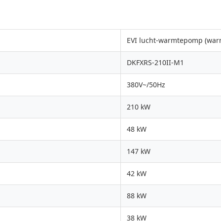
EVI lucht-warmtepomp (warm
DKFXRS-210II-M1
380V~/50Hz
210 kW
48 kW
147 kW
42 kW
88 kW
38 kW