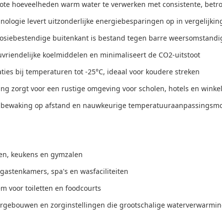
e hoeveelheden warm water te verwerken met consistente, betrouw
ologie levert uitzonderlijke energiebesparingen op in vergelijki
osiebestendige buitenkant is bestand tegen barre weersomstandig
uvriendelijke koelmiddelen en minimaliseert de CO2-uitstoot
aties bij temperaturen tot -25°C, ideaal voor koudere streken
ng zorgt voor een rustige omgeving voor scholen, hotels en winke
t bewaking op afstand en nauwkeurige temperatuuraanpassingsm
en, keukens en gymzalen
astenkamers, spa's en wasfaciliteiten
 voor toiletten en foodcourts
orgebouwen en zorginstellingen die grootschalige waterverwarmi