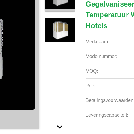
Gegalvaniseer
Temperatuur 
Hotels
Merknaam:
Modelnummer:
MOQ:
Prijs:
Betalingsvoorwaarden
Leveringscapaciteit: