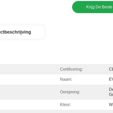
Krijg De Beste 
ctbeschrijving
Certificering:
C
Naam:
E
De
Oorsprong:
G
Kleur:
Wi