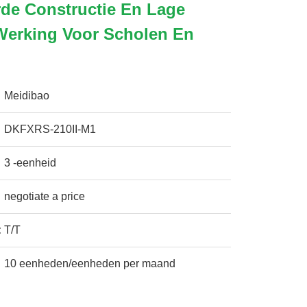
de Constructie En Lage
Werking Voor Scholen En
Meidibao
DKFXRS-210II-M1
3 -eenheid
negotiate a price
:
T/T
10 eenheden/eenheden per maand