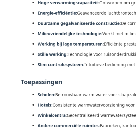
Hoge verwarmingscapaciteit:
Ontworpen om grot
Energie-efficiëntie:
Geavanceerde luchtbrontechn
Duurzame gegalvaniseerde constructie:
De corr
Milieuvriendelijke technologie:
Werkt met milie
Werking bij lage temperaturen:
Efficiënte prest
Stille werking:
Technologie voor ruisonderdrukki
Slim controlesysteem:
Intuïtieve bediening me
Toepassingen
Scholen:
Betrouwbaar warm water voor slaapzal
Hotels:
Consistente warmwatervoorziening voor g
Winkelcentra:
Gecentraliseerd warmwatersysteem
Andere commerciële ruimtes:
Fabrieken, kanto