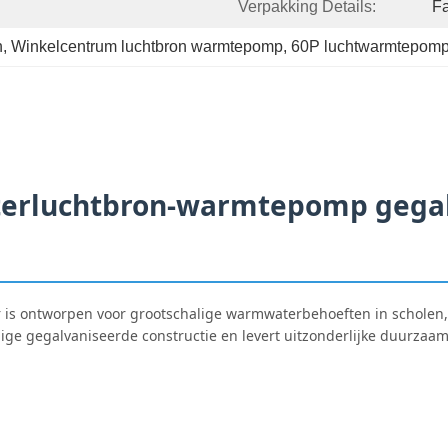
Verpakking Details:
Fa
n
, 
Winkelcentrum luchtbron warmtepomp
, 
60P luchtwarmtepom
erluchtbron-warmtepomp gegalv
s ontworpen voor grootschalige warmwaterbehoeften in scholen, 
ge gegalvaniseerde constructie en levert uitzonderlijke duurzaamh