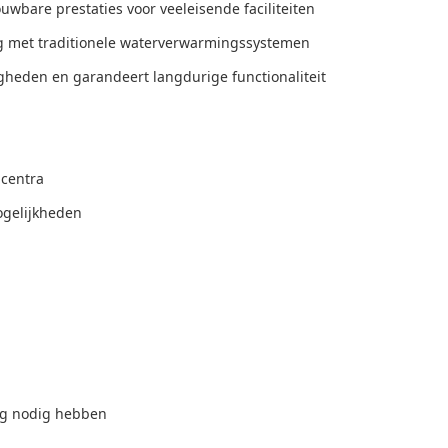
bare prestaties voor veeleisende faciliteiten
ng met traditionele waterverwarmingssystemen
heden en garandeert langdurige functionaliteit
lcentra
ogelijkheden
ng nodig hebben