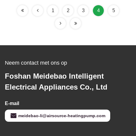
Koeling Warm water
1
2
3
4
5
Neem contact met ons op
Foshan Meidebao Intelligent
Electrical Appliances Co., Ltd
E-mail
meidebao-li@airsource-heatingpump.com