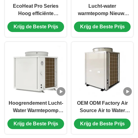
EcoHeat Pro Series
Lucht-water
Hoog efficiënte
warmtepomp Nieuwe
warmwaterwarmtepomp
Energie Huishoudelijke
Krijg de Beste Prijs
Krijg de Beste Prijs
met snelle verwarming
Warmtepomp
en aanpassing aan het
Elektrische Boiler
zuidelijke klimaat
Hoogrendement Lucht-
OEM ODM Factory Air
Water Warmtepomp
Source Air to Water
Commerciële Luchtbron
Monoblock DC EVI
Krijg de Beste Prijs
Krijg de Beste Prijs
Warmtepomp
Inverter Warmtepomp
voor woningverwarming