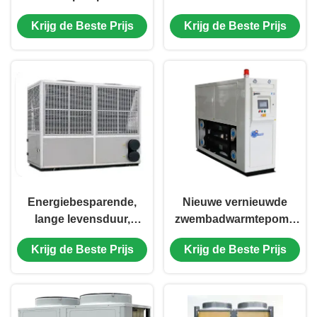
aquacultuur met een
temperatuurregeling,
Krijg de Beste Prijs
Krijg de Beste Prijs
lange levensduur en
warmtepomp voor
eenvoudige werking
aquacultuur met een op
voor nauwkeurige
maat gemaakte
temperatuurregeling
oplossing
van het water
Energiebesparende,
Nieuwe vernieuwde
lange levensduur,
zwembadwarmtepomp
aanpasbare
met titanium legering
Krijg de Beste Prijs
Krijg de Beste Prijs
warmtepomp voor
warmtewisselaars en 21
grootveehouderijen
kW nominale
verwarmingscapaciteit
voor 30%