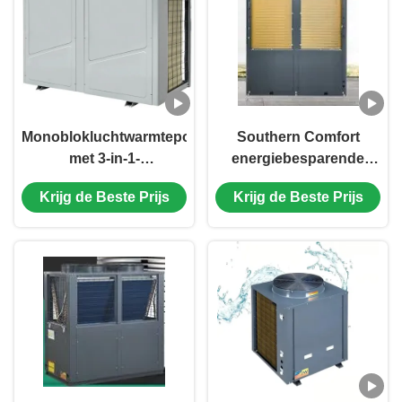
energiebesparing
Monoblokluchtwarmtepomp
Southern Comfort
met 3-in-1-
energiebesparende
functionaliteit,
warmtepomp met stil
Krijg de Beste Prijs
Krijg de Beste Prijs
verwarmingscapaciteit
ontwerp voor
van 36 kW en
warmwateroplossingen
scrollcompressor voor
voor alle
efficiënte verwarming
weersomstandigheden
en koeling